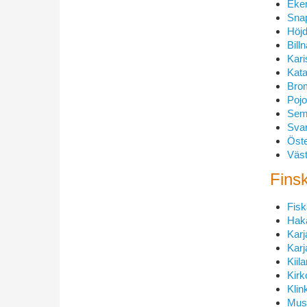
Eke
Sna
Höjd
Bill
Kar
Kata
Bro
Pojo
Sem
Svar
Öste
Väst
Fins
Fisk
Haka
Karj
Karj
Kiil
Kirk
Klin
Must