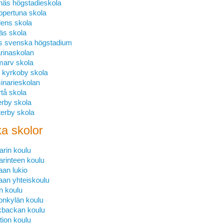
näs högstadieskola
ppertuna skola
ens skola
näs skola
is svenska högstadium
rinaskolan
marv skola
 kyrkoby skola
inarieskolan
tå skola
rby skola
erby skola
ka skolor
arin koulu
rinteen koulu
aan lukio
aan yhteiskoulu
an koulu
onkylän koulu
kbackan koulu
ion koulu