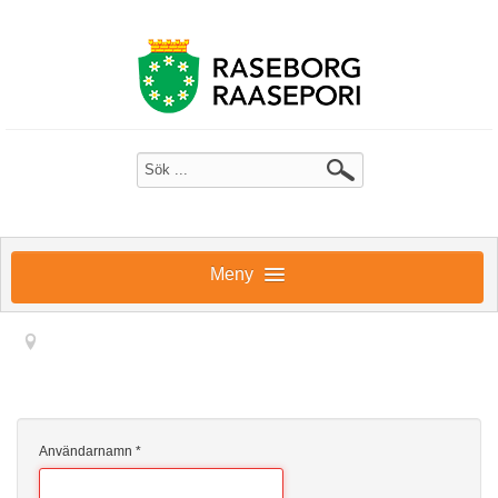
Meny
EDU.RASEBORG.FI
Användarnamn
*